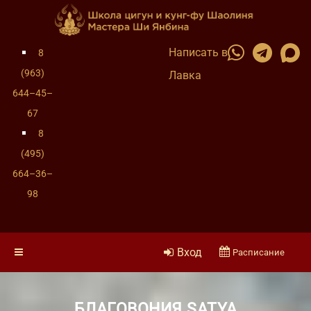
Написать в
8
(963)
Лавка
644–45–
67
8
(495)
664–36–
98
Вход
Расписание
БЛАГОВОНИЯ SATYA