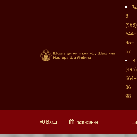
8
(963)
644–
45–
67
8
(495)
664–
36–
98
Вход
Расписание
Ци