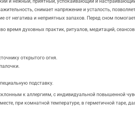
кий и нежный, приятный, успокаивающий и настраивающий
ражительность, снимает напряжение и усталость, позволяе
 от негатива и неприятных запахов. Перед сном помогает 
во время духовных практик, ритуалов, медитаций, сеансов
сточнику открытого огня.
палочки.
специальную подставку.
склонным к аллергиям, с индивидуальной повышенной чув
сте, при комнатной температуре, в герметичной таре, дал