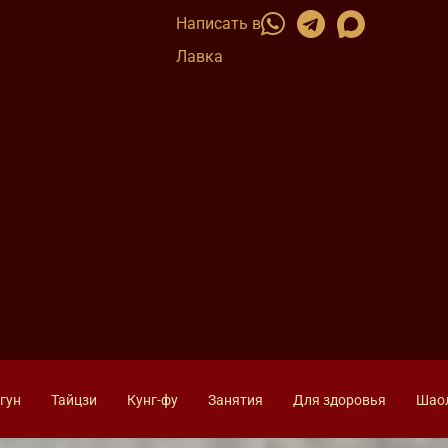
Написать в
Лавка
гун
Тайцзи
Кунг-фу
Занятия
Для здоровья
Шао