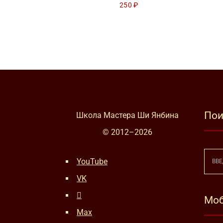
250
₽
Пои
Школа Мастера Ши Янбина
© 2012–
2026
YouTube
VK
Моб
Max