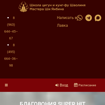
Написать в
8
(963)
Лавка
644–45–
67
8
(495)
664–36–
98
Вход
Расписание
БЛАГОВОНИЯ SUPER HIT