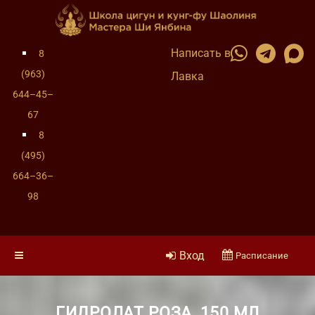
Написать в
8
(963)
Лавка
644–45–
67
8
(495)
664–36–
98
Вход
Расписание
ГИДРОЛАТ РОЗА, 150 МЛ