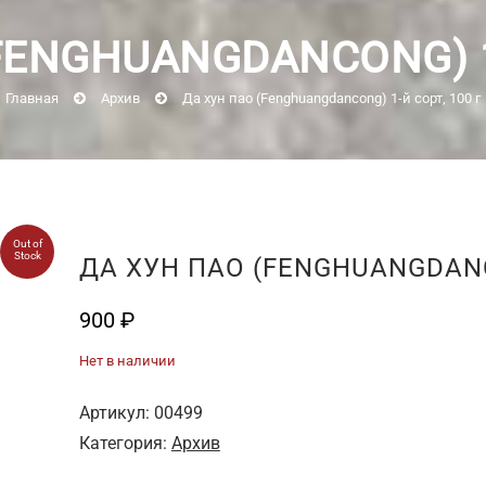
FENGHUANGDANCONG) 1-
Главная
Архив
Да хун пао (Fenghuangdancong) 1-й сорт, 100 г
Out of
Stock
ДА ХУН ПАО (FENGHUANGDANCO
900
₽
Нет в наличии
Артикул:
00499
Категория:
Архив