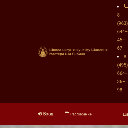
8
(963)
644–
45–
67
8
(495)
664–
36–
98
Вход
Расписание
Ци