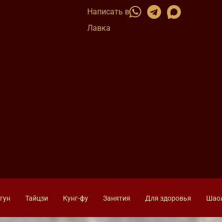
Написать в
Лавка
гун
Тайцзи
Кунг-фу
Занятия
Для здоровья
Шао