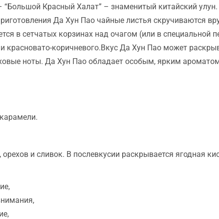
 – “Большой Красный Халат” – знаменитый китайский улун.
приготовления Да Хун Пао чайные листья скручиваются вр
ся в сетчатых корзинах над очагом (или в специальной печ
о и красновато-коричневого.Вкус Да Хун Пао может раскры
ховые ноты. Да Хун Пао обладает особым, ярким ароматом
 карамели.
 орехов и сливок. В послевкусии раскрывается ягодная ки
ие,
внимания,
ие,