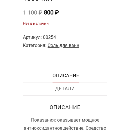
Первоначальная
Текущая
1 100
₽
800
₽
цена
цена:
Нет в наличии
составляла
800 ₽.
1
Артикул:
00254
100 ₽.
Категория:
Соль для ванн
ОПИСАНИЕ
ДЕТАЛИ
ОПИСАНИЕ
Показания: оказывает мощное
антиоксидантное действие. Средство