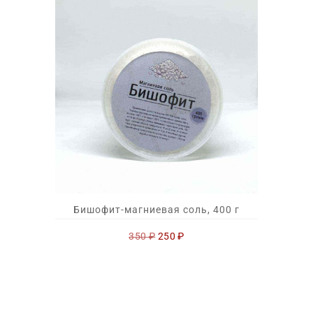
Бишофит-магниевая соль, 400 г
Первоначальная
Текущая
350
₽
250
₽
цена
цена:
составляла
250 ₽.
350 ₽.