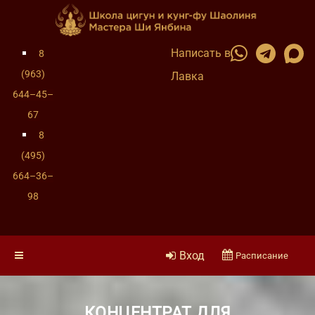
Написать в
8
(963)
Лавка
644–45–
67
8
(495)
664–36–
98
Вход
Расписание
КОНЦЕНТРАТ ДЛЯ