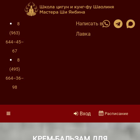
Написать в
8
(963)
Лавка
644–45–
67
8
(495)
664–36–
98
Вход
Расписание
КРЕМ-БАЛЬЗАМ ДЛЯ