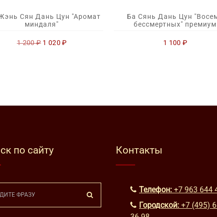
Жэнь Сян Дань Цун "Аромат
Ба Сянь Дань Цун "Восе
миндаля"
бессмертных" премиум
Первоначальная
Текущая
1 200
₽
1 020
₽
1 100
₽
цена
цена:
составляла
1
1
020 ₽.
200 ₽.
ск по сайту
Контакты
Телефон:
+7 963 644 
Городской:
+7 (495) 
36 98