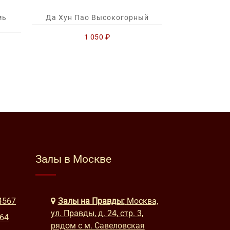
мь
Да Хун Пао Высокогорный
1 050
₽
Залы в Москве
4567
Залы на Правды:
Москва,
ул. Правды, д. 24, стр. 3,
664
рядом с м. Савеловская