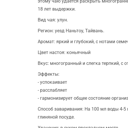
этому чаю удается раскрыть многогранны
18 лет выдержки.
Вид чая: улун.
Регион: уезд Наньтоу, Тайвань.
Аромат: яркий и глубокий, с нотами семе
Цвет настоя: коньячный
Вкус: многогранный и слегка терпкий, с 
Эффекты:
- успокаивает
- расслабляет
- гармонизирует общее состояние органи
Способ заваривания: На 100 мл воды 4-5 
глиняной посуде.
Хранение: в сухом прохладном месте.