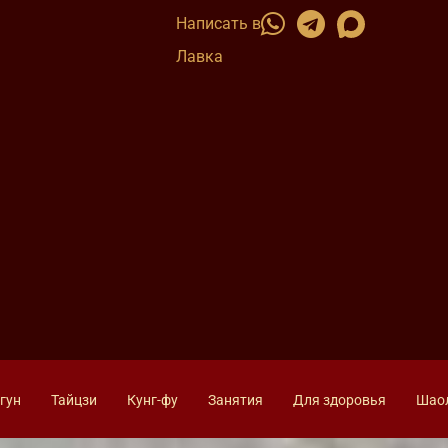
Написать в
Лавка
гун
Тайцзи
Кунг-фу
Занятия
Для здоровья
Шао