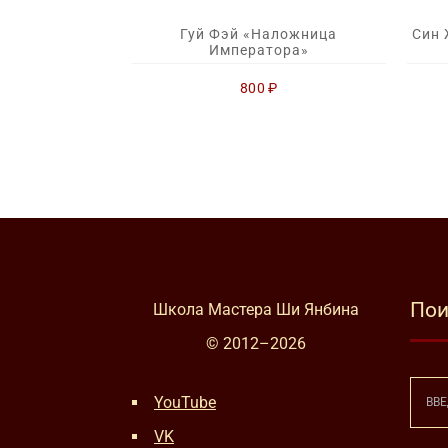
Гуй Фэй «Наложница
Син 
Императора»
800
₽
Пои
Школа Мастера Ши Янбина
© 2012–
2026
YouTube
VK