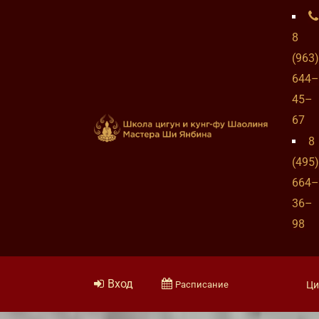
8
(963)
644–
45–
67
8
(495)
664–
36–
98
Вход
Расписание
Ци