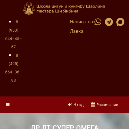
Написать в
8
(963)
Лавка
644–45–
67
8
(495)
664–36–
98
Вход
Расписание
ЛР ЛТ СУПЕР ОМЕГА