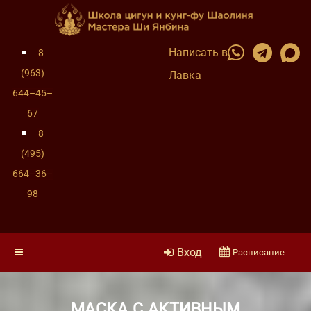
Написать в
8
(963)
Лавка
644–45–
67
8
(495)
664–36–
98
Вход
Расписание
МАСКА С АКТИВНЫМ