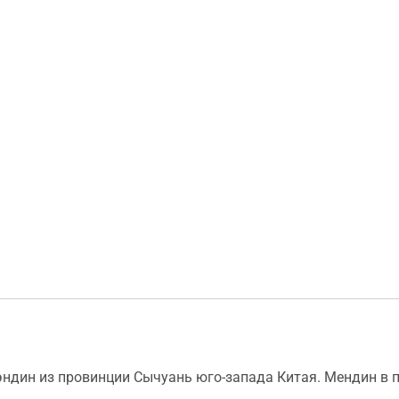
ндин из провинции Сычуань юго-запада Китая. Мендин в п