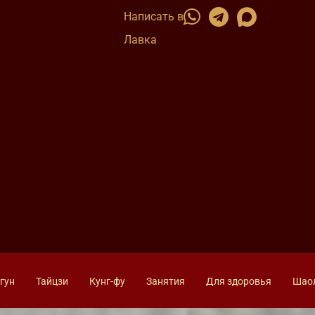
Написать в
Лавка
гун
Тайцзи
Кунг-фу
Занятия
Для здоровья
Шао