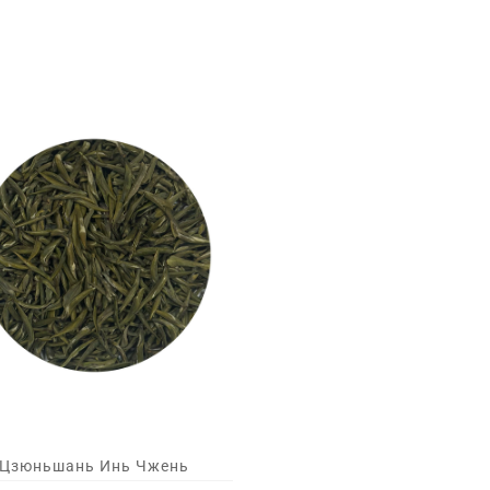
Цзюньшань Инь Чжень