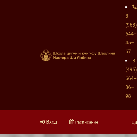
8
(963)
644–
45–
67
8
(495)
664–
36–
98
Вход
Расписание
Ци