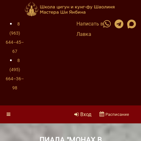
Написать в
8
(963)
Лавка
644–45–
67
8
(495)
664–36–
98
Вход
Расписание
ПИАЛА "МОНАХ В