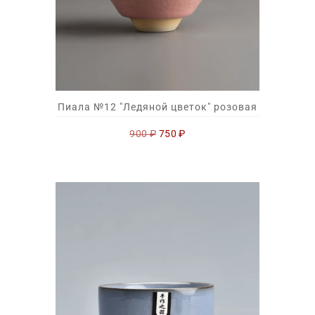
Пиала №12 "Ледяной цветок" розовая
Первоначальная
Текущая
900
₽
750
₽
цена
цена:
составляла
750 ₽.
900 ₽.