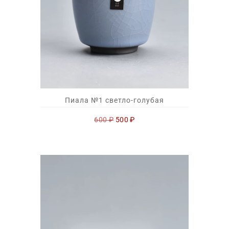
Пиала №1 светло-голубая
Первоначальная
Текущая
600
₽
500
₽
цена
цена:
составляла
500 ₽.
600 ₽.