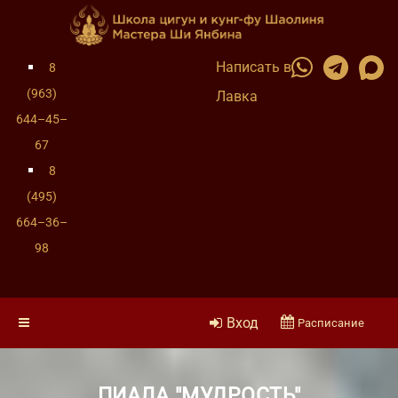
Написать в
8
(963)
Лавка
644–45–
67
8
(495)
664–36–
98
Вход
Расписание
ПИАЛА "МУДРОСТЬ"