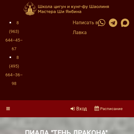
Написать в
8
(963)
Лавка
644–45–
67
8
(495)
664–36–
98
Вход
Расписание
ПИАЛА "ТЕНЬ ДРАКОНА",