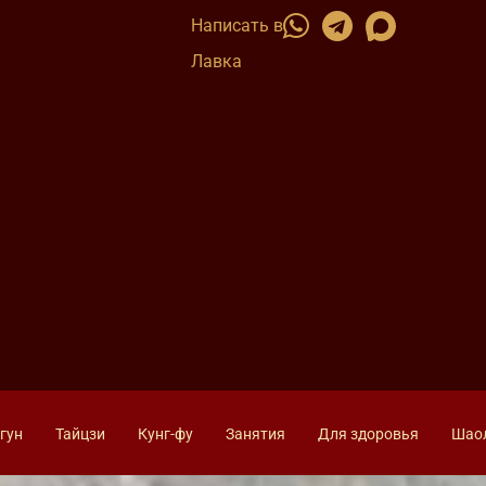
Написать в
Лавка
гун
Тайцзи
Кунг-фу
Занятия
Для здоровья
Шао