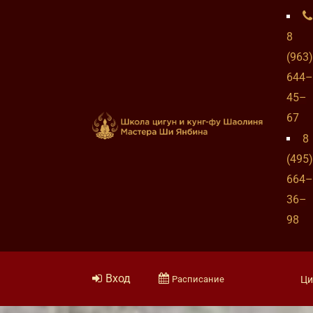
8
(963)
644–
45–
67
8
(495)
664–
36–
98
Вход
Расписание
Ци