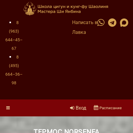
Написать в
8
(963)
Лавка
644–45–
67
8
(495)
664–36–
98
Вход
Расписание
ТЕРМОС NORSENFA