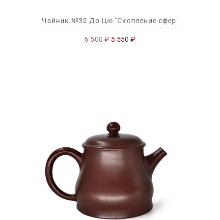
Чайник №32 До Цю "Скопление сфер"
Первоначальная
Текущая
6 500
₽
5 550
₽
цена
цена:
составляла
5
6
550 ₽.
500 ₽.