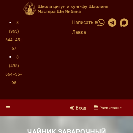
Написать в
8
(963)
Лавка
644–45–
67
8
(495)
664–36–
98
Вход
Расписание
ЧАЙНИК ЗАВАРОЧНЫЙ