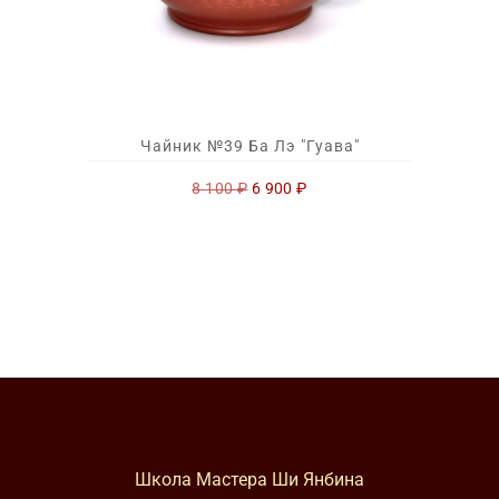
Чайник №39 Ба Лэ "Гуава"
Первоначальная
Текущая
8 100
₽
6 900
₽
цена
цена:
составляла
6
8
900 ₽.
100 ₽.
Школа Мастера Ши Янбина