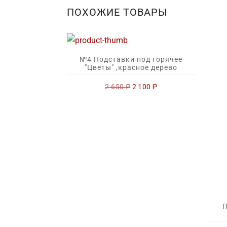
ПОХОЖИЕ ТОВАРЫ
№4 Подставки под горячее
"Цветы" ,красное дерево
Первоначальная
Текущая
2 650
₽
2 100
₽
цена
цена:
составляла
2
2
100 ₽.
650 ₽.
П