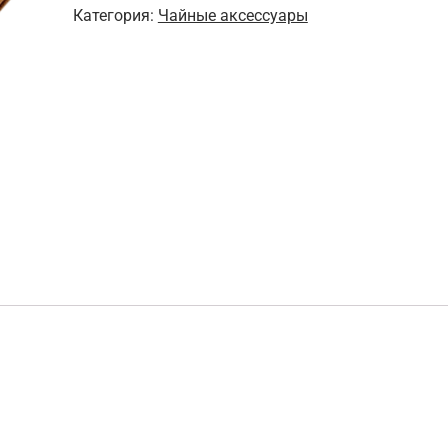
Чайное
Категория:
Чайные аксессуары
полотенце
"Встреча
весны"