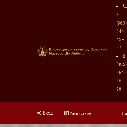
8
(963)
644–
45–
67
8
(495)
664–
36–
98
Вход
Расписание
Ци