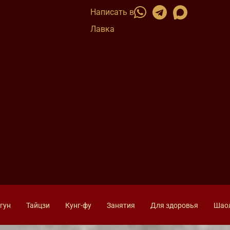
Написать в
Лавка
гун
Тайцзи
Кунг-фу
Занятия
Для здоровья
Шао