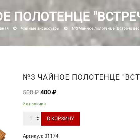
Е ПОЛОТЕНЦЕ "ВСТРЕ
вная
Чайные аксессуары
№3 Чайное полотенце "Встреча ве
№3 ЧАЙНОЕ ПОЛОТЕНЦЕ "ВСТ
Первоначальная
Текущая
500
₽
400
₽
цена
цена:
2 в наличии
составляла
400 ₽.
Количество
500 ₽.
В КОРЗИНУ
товара
№3
Артикул:
01174