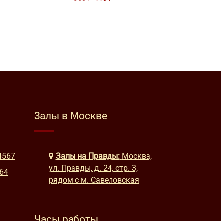
цена
цена:
составляла
440 ₽.
550 ₽.
Залы в Москве
4567
Залы на Правды:
Москва,
ул. Правды, д. 24, стр. 3,
664
рядом с м. Савеловская
Часы работы