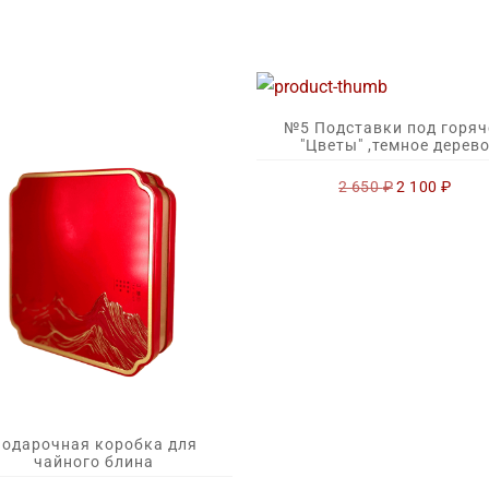
№5 Подставки под горяч
"Цветы" ,темное дерев
Первоначал
Теку
2 650
₽
2 100
₽
цена
цена
составляла
2
2
100 ₽
650 ₽.
одарочная коробка для
чайного блина