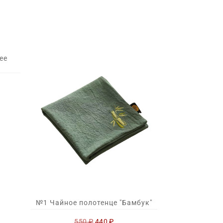
ее
о
ьная
щая
:
.
№1 Чайное полотенце "Бамбук"
Первоначальная
Текущая
550
₽
440
₽