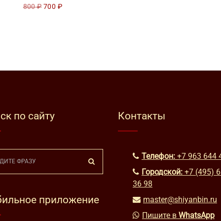
Первоначальная
Текущая
800
₽
700
₽
цена
цена:
составляла
700 ₽.
800 ₽.
ск по сайту
Контакты
Телефон:
+7 963 644 
Городской:
+7 (495) 
36 98
ильное приложение
master@shiyanbin.ru
Пишите в
WhatsApp