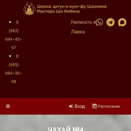
Написать в
8
(963)
Лавка
644–45–
67
8
(495)
664–36–
98
Вход
Расписание
ЧАХАЙ №4