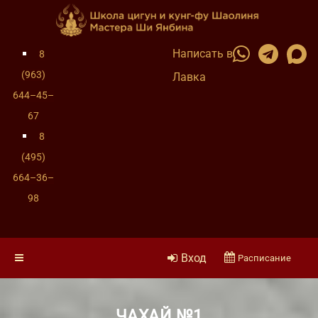
Написать в
8
(963)
Лавка
644–45–
67
8
(495)
664–36–
98
Вход
Расписание
ЧАХАЙ №1