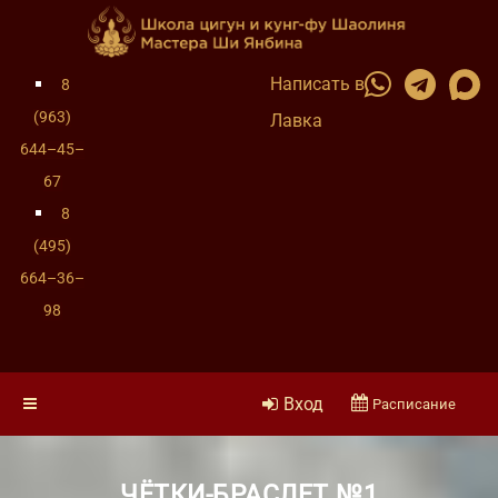
Написать в
8
(963)
Лавка
644–45–
67
8
(495)
664–36–
98
Вход
Расписание
ЧЁТКИ-БРАСЛЕТ №1