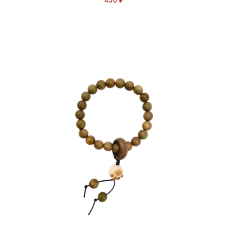
450
₽