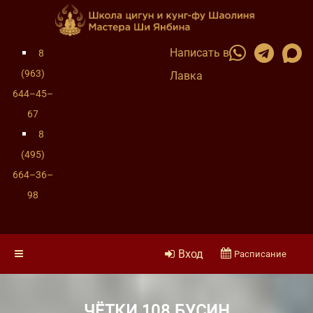
Написать в
8
(963)
Лавка
644–45–
67
8
(495)
664–36–
98
Вход
Расписание
ЧЁТКИ 108 БУСИН