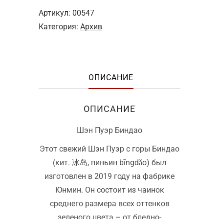
Артикул:
00547
Категория:
Архив
ОПИСАНИЕ
ОПИСАНИЕ
Шэн Пуэр Биндао
Этот свежий Шэн Пуэр с горы Биндао
(кит. 冰岛, пиньин bīngdǎo) был
изготовлен в 2019 году на фабрике
Юнмин. Он состоит из чаинок
среднего размера всех оттенков
зеленого цвета – от бледно-