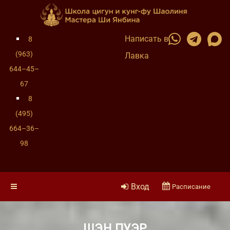
Написать в
8
(963)
Лавка
644–45–
67
8
(495)
664–36–
98
Вход
Расписание
ШЭН ПУЭР