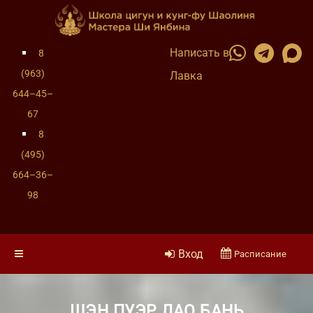
Написать в
8
(963)
Лавка
644–45–
67
8
(495)
664–36–
98
Вход
Расписание
ШЭН ПУЭР ЛАО БАНЬ