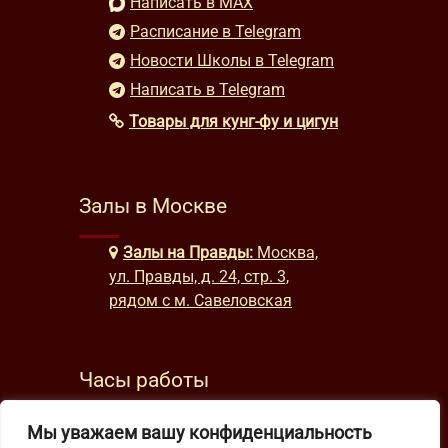
Написать в MAX
Расписание в Telegram
Новости Школы в Telegram
Написать в Telegram
Товары для кунг-фу и цигун
Залы в Москве
Залы на Правды:
Москва,
ул. Правды, д. 24, стр. 3,
рядом с м. Савеловская
Часы работы
будни: с 9:00 до 22:00
Мы уважаем вашу конфиденциальность