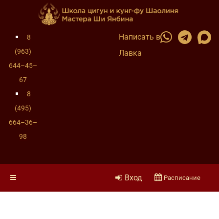
Написать в
8
(963)
Лавка
644–45–
67
8
(495)
664–36–
98
Вход
Расписание