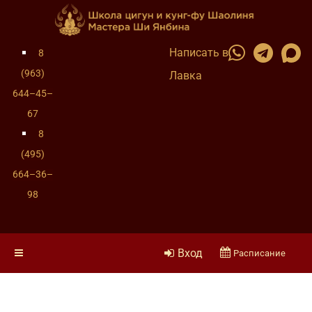
Написать в
8
(963)
Лавка
644–45–
67
8
(495)
664–36–
98
Вход
Расписание