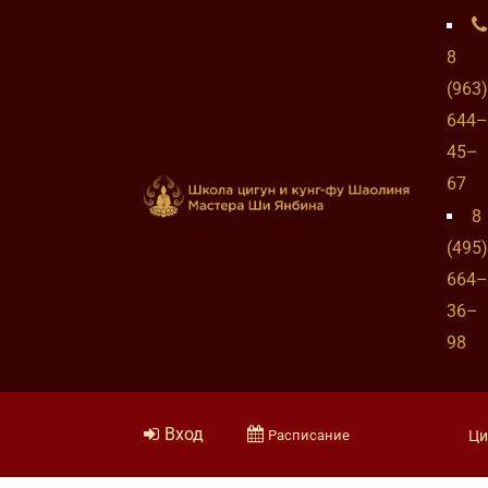
8
(963)
644–
45–
67
8
(495)
664–
36–
98
Вход
Расписание
Ци