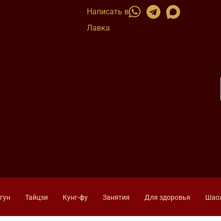
Написать в
Лавка
гун
Тайцзи
Кунг-фу
Занятия
Для здоровья
Шао