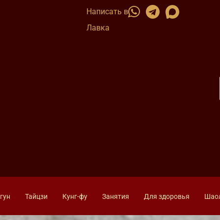
Написать в
Лавка
гун
Тайцзи
Кунг-фу
Занятия
Для здоровья
Шао