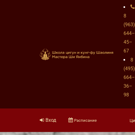
8
(963)
644–
45–
67
8
(495)
664–
36–
98
Вход
Расписание
Ци