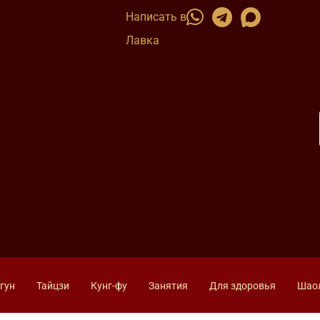
Написать в
Лавка
гун
Тайцзи
Кунг-фу
Занятия
Для здоровья
Шао