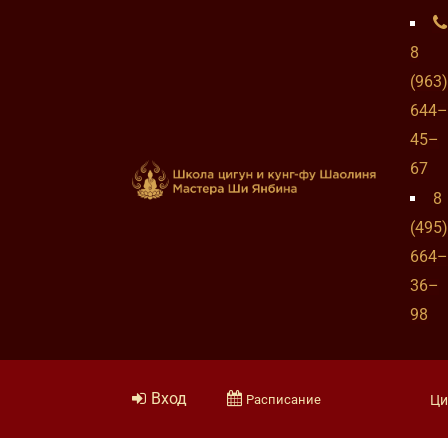
8
(963)
644–
45–
67
8
(495)
664–
36–
98
Вход
Расписание
Ци