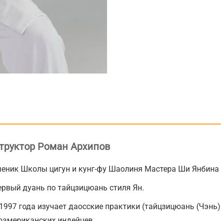
труктор Роман Архипов
ченик Школы цигун и кунг-фу Шаолиня Мастера Ши Янбина с
ервый дуань по тайцзицюань стиля Ян.
1997 года изучает даосские практики (тайцзицюань (Чэнь)
американских индейцев.