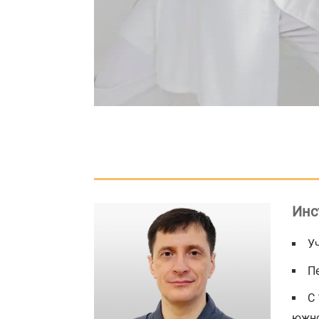
Инс
У
П
С 
южно