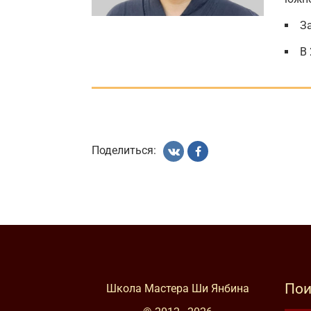
За
В 
Поделиться:
Пои
Школа Мастера Ши Янбина