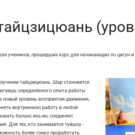
тайцзицюань (уров
ех учеников, прошедших курс для начинающих по цигун и 
изучении тайцзицюань. Шар становится
тигаешь определённого опыта работы
а новый уровень восприятия движения,
понять внутреннюю работу в любой
овать баланс инь-ян, соединяет
я. Для тех, кто занимается туйшоу -
можность более тонко проработать