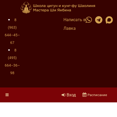
Написать в
8
(963)
Лавка
644–45–
67
8
(495)
664–36–
98
Вход
Расписание