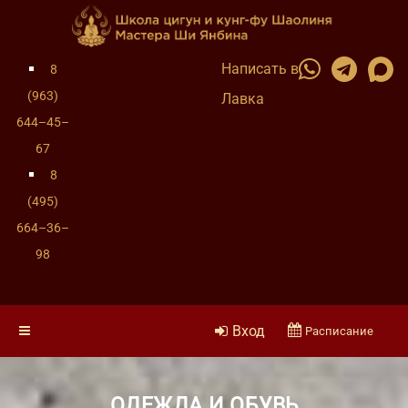
Написать в
8
(963)
Лавка
644–45–
67
8
(495)
664–36–
98
Вход
Расписание
ОДЕЖДА И ОБУВЬ