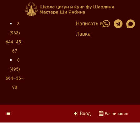
Написать в
8
(963)
Лавка
644–45–
67
8
(495)
664–36–
98
Вход
Расписание