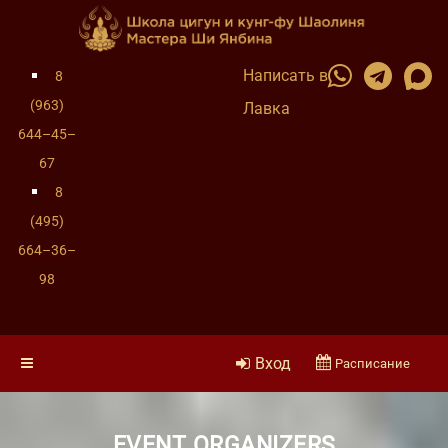
Написать в
8
(963)
Лавка
644–45–
67
8
(495)
664–36–
98
Вход
Расписание
EVENT ORGANIZERS