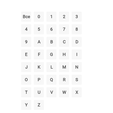
Все
0
1
2
3
4
5
6
7
8
9
A
B
C
D
E
F
G
H
I
J
K
L
M
N
O
P
Q
R
S
T
U
V
W
X
Y
Z