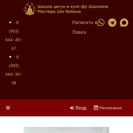
Написать в
8
(963)
Лавка
644–45–
67
8
(495)
664–36–
98
Вход
Расписание