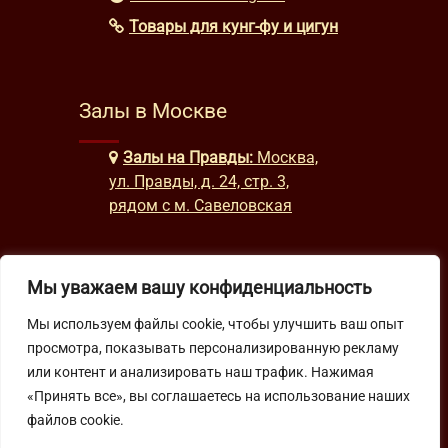
Товары для кунг-фу и цигун
Залы в Москве
Залы на Правды:
Москва,
ул. Правды, д. 24, стр. 3,
рядом с м. Савеловская
Часы работы
Мы уважаем вашу конфиденциальность
Мы используем файлы cookie, чтобы улучшить ваш опыт
будни: с 9:00 до 22:00
просмотра, показывать персонализированную рекламу
выходные: с 10:00 до 19:30
или контент и анализировать наш трафик. Нажимая
«Принять все», вы соглашаетесь на использование наших
Подпишитесь на нашу рассылку
файлов cookie.