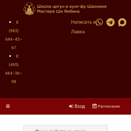
Написать в
8
(963)
Лавка
644–45–
67
8
(495)
664–36–
98
Вход
Расписание