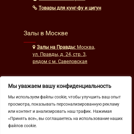
Товары для кунг-фу и цигун
Залы в Москве
Залы на Правды:
Москва,
ул. Правды, д. 24, стр. 3,
рядом с м. Савеловская
Часы работы
Мы уважаем вашу конфиденциальность
Мы используем файлы cookie, чтобы улучшить ваш опыт
будни: с 9:00 до 22:00
просмотра, показывать персонализированную рекламу
выходные: с 10:00 до 19:30
или контент и анализировать наш трафик. Нажимая
«Принять все», вы соглашаетесь на использование наших
Подпишитесь на нашу рассылку
файлов cookie.