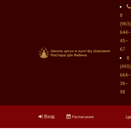
8
(963)
644–
45–
67
8
(495)
664–
36–
98
Вход
Расписание
Ци