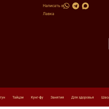
Написать в
Лавка
гун
Тайцзи
Кунг-фу
Занятия
Для здоровья
Шао