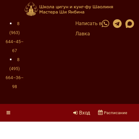
Написать в
8
(963)
Лавка
644–45–
67
8
(495)
664–36–
98
Вход
Расписание