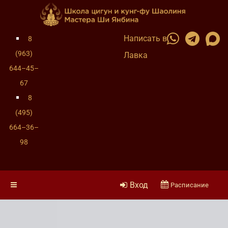
Написать в
8
(963)
Лавка
644–45–
67
8
(495)
664–36–
98
Вход
Расписание