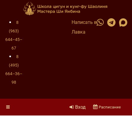
Написать в
8
(963)
Лавка
644–45–
67
8
(495)
664–36–
98
Вход
Расписание