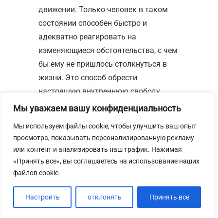
движении. Только человек в таком
состоянии способен быстро и
адекватно реагировать на
изменяющиеся обстоятельства, с чем
бы ему не пришлось столкнуться в
жизни. Это способ обрести
настоящую внутреннюю свободу.
Следование этим путем и есть
Мы уважаем вашу конфиденциальность
практика Синь И Ба.
Мы используем файлы cookie, чтобы улучшить ваш опыт
просмотра, показывать персонализированную рекламу
Дуальность
или контент и анализировать наш трафик. Нажимая
«Принять все», вы соглашаетесь на использование наших
движений в
файлов cookie.
кунг-фу
Настроить
отклонять
Принять все