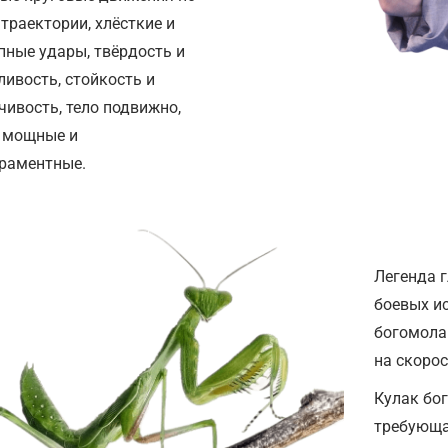
 траектории, хлёсткие и
пные удары, твёрдость и
ливость, стойкость и
чивость, тело подвижно,
 мощные и
раментные.
Легенда г
боевых ис
богомола
на скоро
Кулак бог
требующа