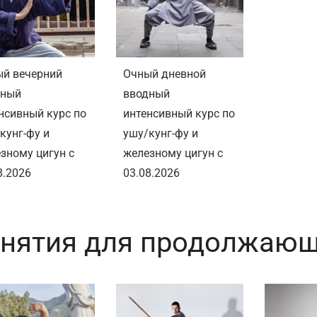
й вечерний
Очный дневной
дный
вводный
нсивный курс по
интенсивный курс по
кунг-фу и
ушу/кунг-фу и
зному цигун с
железному цигун с
8.2026
03.08.2026
нятия для продолжающ