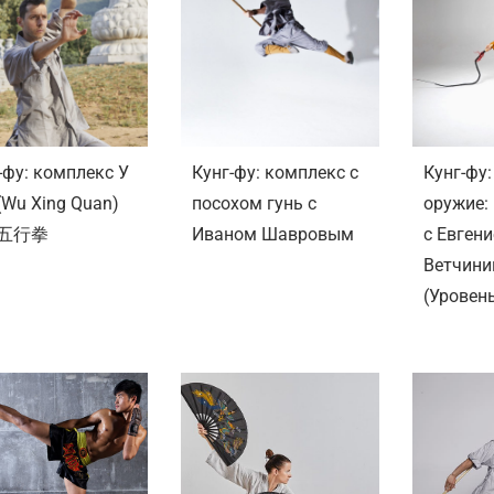
-фу: комплекс У
Кунг-фу: комплекс с
Кунг-фу:
(Wu Xing Quan)
посохом гунь с
оружие: 
五行拳
Иваном Шавровым
с Евген
Ветчин
(Уровень