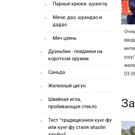
парные крюки: шуангоу
мечи: дао, шуандао и
дадао
Очны
меч цзянь
вво
инте
дуаньбин - поединки на
ушу/
коротком оружии
желе
саньда
03.0
железный цигун
За
швейная игла,
пробивающая стекло
тест “традиционное кунг-фу
или кунг-фу стиля shaolin
xinyiba?