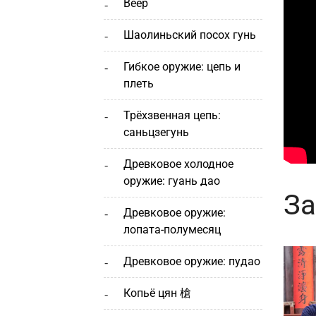
веер
шаолиньский посох гунь
гибкое оружие: цепь и
плеть
трёхзвенная цепь:
саньцзегунь
древковое холодное
оружие: гуань дао
За
древковое оружие:
лопата-полумесяц
древковое оружие: пудао
копьё цян 槍