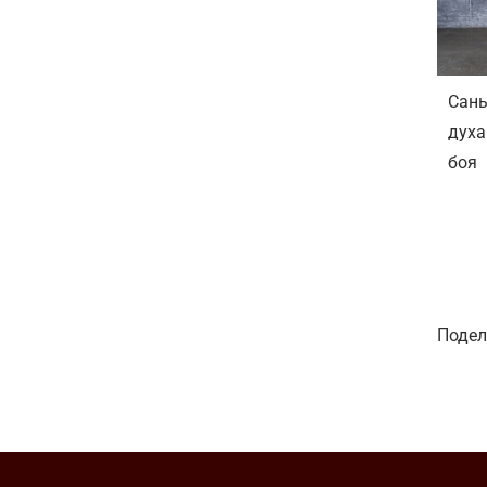
Сань
духа
боя
Подел