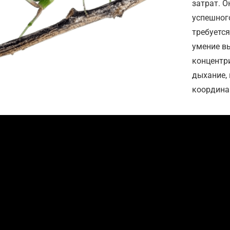
затрат. 
успешног
требуетс
умение в
концентр
дыхание,
координа