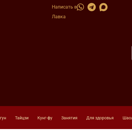
Написать в
Лавка
гун
Тайцзи
Кунг-фу
Занятия
Для здоровья
Шао