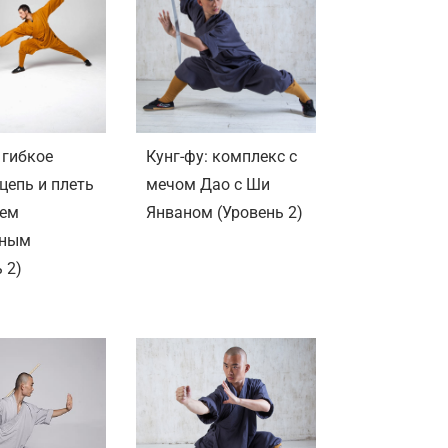
 гибкое
Кунг-фу: комплекс с
цепь и плеть
мечом Дао с Ши
ием
Янваном (Уровень 2)
иным
 2)