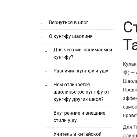
С
вернуться в блог
о кунг-фу шаолиня
Т
для чего мы занимаемся
кунг-фу?
Кулак
различия кунг-фу и ушу
拳) — 
Шаоли
чем отличается
Предн
шаолиньское кунг-фу от
эффе
кунг-фу других школ?
самоо
внутренние и внешние
нравс
стили ушу
Для Т
учитель в китайской
длинн