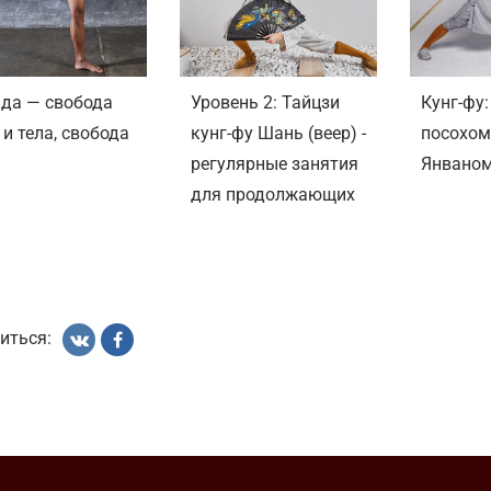
да — свобода
Уровень 2: Тайцзи
Кунг-фу:
 и тела, свобода
кунг-фу Шань (веер) -
посохом
регулярные занятия
Янваном
для продолжающих
иться: