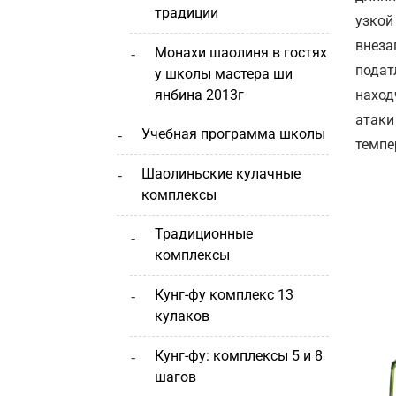
традиции
узкой
внеза
монахи шаолиня в гостях
подат
у школы мастера ши
янбина 2013г
наход
атаки
учебная программа школы
темпе
шаолиньские кулачные
комплексы
традиционные
комплексы
кунг-фу комплекс 13
кулаков
кунг-фу: комплексы 5 и 8
шагов