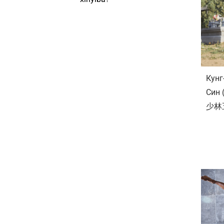
Кунг
Син 
少林