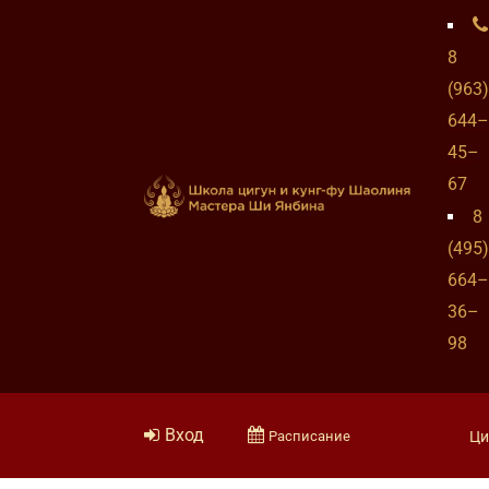
8
(963)
644–
45–
67
8
(495)
664–
36–
98
Вход
Расписание
Ци