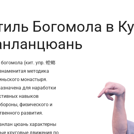
тиль Богомола в Ку
анланцюань
 богомола (кит. упр. 螳螂
знаменитая методика
ньского монастыря.
азначена для наработки
ктивных навыков
бороны, физического и
твенного развития.
анлан цюань характерны
ые круговые движения по