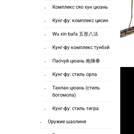
комплекс сяо хун цюань
кунг-фу: комплекс цисин
wu xin bafa 五形八法
кунг-фу комплекс тунбэй
паочуй цюань 炮捶拳
кунг-фу: стиль орла
танлан цюань (стиль
богомола)
кунг-фу: стиль тигра
оружие шаолиня