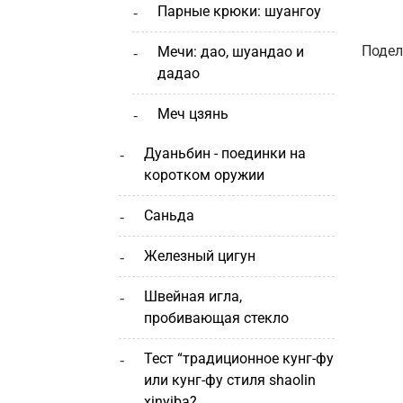
парные крюки: шуангоу
Подел
мечи: дао, шуандао и
дадао
меч цзянь
дуаньбин - поединки на
коротком оружии
саньда
железный цигун
швейная игла,
пробивающая стекло
тест “традиционное кунг-фу
или кунг-фу стиля shaolin
xinyiba?