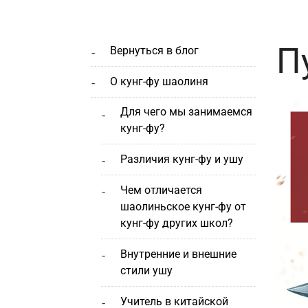
П
вернуться в блог
о кунг-фу шаолиня
для чего мы занимаемся
кунг-фу?
различия кунг-фу и ушу
чем отличается
шаолиньское кунг-фу от
кунг-фу других школ?
внутренние и внешние
стили ушу
учитель в китайской