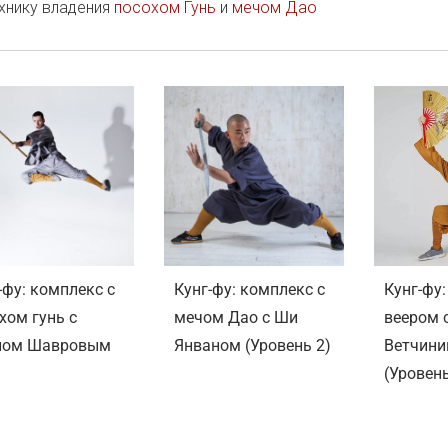
хнику владения 
посохом Гунь
 и 
мечом Дао
-фу: комплекс с
Кунг-фу: комплекс с
Кунг-фу:
хом гунь с
мечом Дао с Ши
веером 
ном Шавровым
Янваном (Уровень 2)
Ветчин
(Уровень