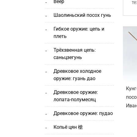
веер
те
шаолиньский посох гунь
гибкое оружие: цепь и
плеть
трёхзвенная цепь:
саньцзегунь
древковое холодное
оружие: гуань дао
Кунг
древковое оружие:
посо
лопата-полумесяц
Ива
древковое оружие: пудао
копьё цян 槍