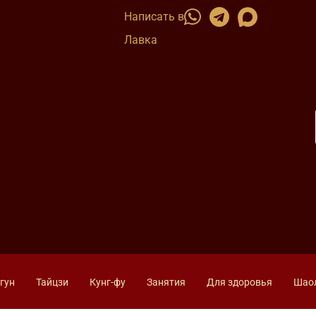
Написать в
Лавка
гун
Тайцзи
Кунг-фу
Занятия
Для здоровья
Шао