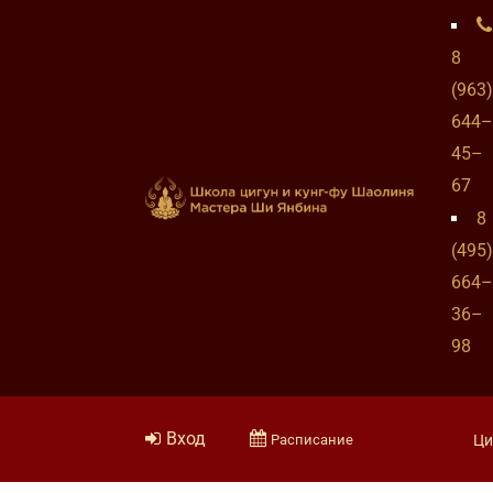
8
(963)
644–
45–
67
8
(495)
664–
36–
98
Вход
Расписание
Ци