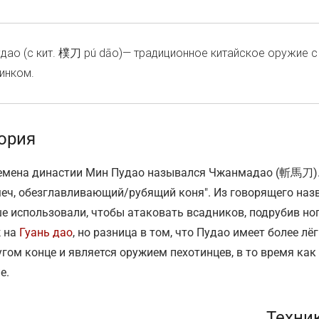
дао (с кит. 樸刀 pú dāo)— традиционное китайское оружие с
инком.
ория
емена династии Мин Пудао назывался Чжанмадао (斬馬刀).
меч, обезглавливающий/рубящий коня". Из говорящего наз
е использовали, чтобы атаковать всадников, подрубив но
 на
Гуань дао
, но разница в том, что Пудао имеет более лё
угом конце и является оружием пехотинцев, в то время как
е.
Техни