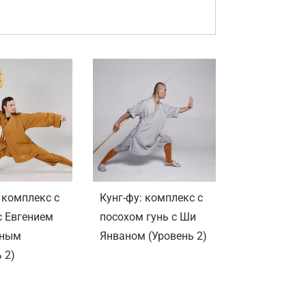
 комплекс с
Кунг-фу: комплекс с
с Евгением
посохом гунь с Ши
иным
Янваном (Уровень 2)
 2)