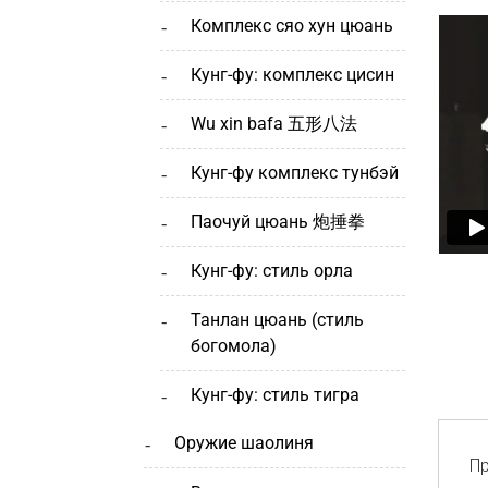
комплекс сяо хун цюань
кунг-фу: комплекс цисин
wu xin bafa 五形八法
кунг-фу комплекс тунбэй
паочуй цюань 炮捶拳
кунг-фу: стиль орла
танлан цюань (стиль
богомола)
кунг-фу: стиль тигра
оружие шаолиня
Пр