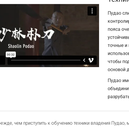
Пудао сл
контролир
пояса оч
устойчивы
точные и
использо
чтобы под
основой 
Пудао им
объединит
разрубать
ежде, чем приступить к обучению техники владения Пудао, 