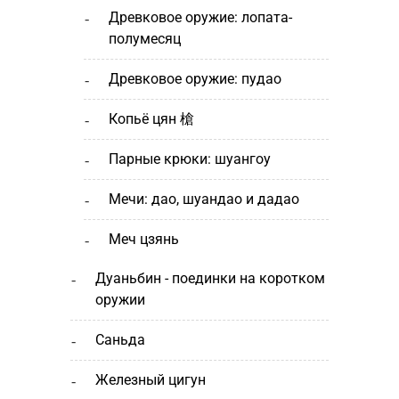
древковое оружие: лопата-
полумесяц
древковое оружие: пудао
копьё цян 槍
парные крюки: шуангоу
мечи: дао, шуандао и дадао
меч цзянь
дуаньбин - поединки на коротком
оружии
саньда
железный цигун