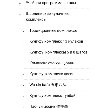
учебная программа школы
шаолиньские кулачные
комплексы
традиционные комплексы
кунг-фу комплекс 13 кулаков
кунг-фу: комплексы 5 и 8 шагов
комплекс сяо хун цюань
кунг-фу: комплекс цисин
wu xin bafa 五形八法
кунг-фу комплекс тунбэй
паочуй цюань 炮捶拳