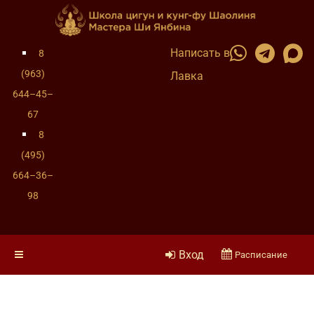
Написать в
8
(963)
Лавка
644–45–
67
8
(495)
664–36–
98
Вход
Расписание