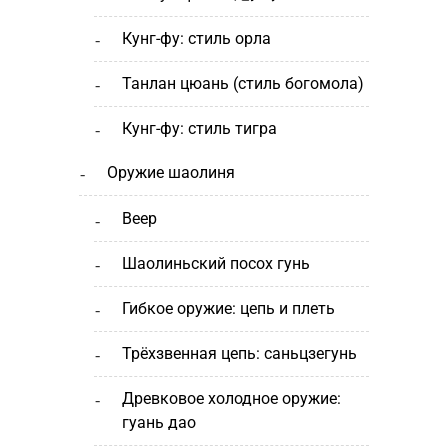
кунг-фу: стиль орла
танлан цюань (стиль богомола)
кунг-фу: стиль тигра
оружие шаолиня
веер
шаолиньский посох гунь
гибкое оружие: цепь и плеть
трёхзвенная цепь: саньцзегунь
древковое холодное оружие:
гуань дао