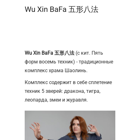
Wu Xin BaFa 五形八法
Wu Xin BaFa 五形八法
(с кит. Пять
форм восемь техник) - традиционные
комплекс храма Шаолинь.
Комплекс содержит в себе сплетение
техник 5 зверей: дракона, тигра,
леопарда, змеи и журавля.