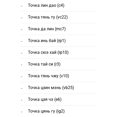
точка лин дао (c4)
точка тянь ту (vc22)
точка да лин (mc7)
точка инь бай (rp1)
точка сюэ хай (rp10)
точка тай си (r3)
точка тянь чжу (v10)
точка цзин мэнь (vb25)
точка цзя чэ (е6)
точка цянь гу (ig2)