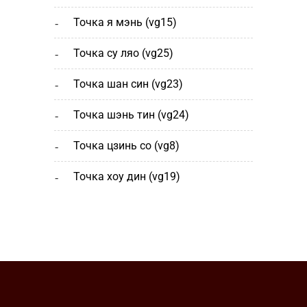
точка я мэнь (vg15)
точка су ляо (vg25)
точка шан cин (vg23)
точка шэнь тин (vg24)
точка цзинь со (vg8)
точка хоу дин (vg19)