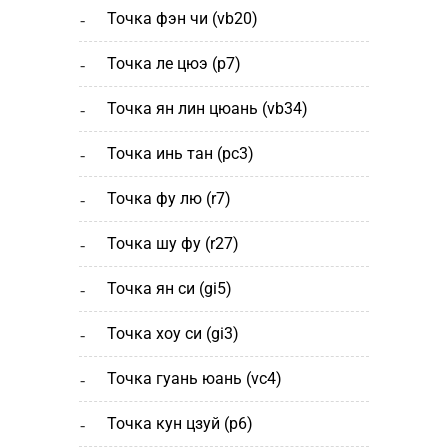
точка фэн чи (vb20)
точка ле цюэ (р7)
точка ян лин цюань (vb34)
точка инь тан (рс3)
точка фу лю (r7)
точка шу фу (r27)
точка ян си (gi5)
точка хоу си (gi3)
точка гуань юань (vc4)
точка кун цзуй (р6)