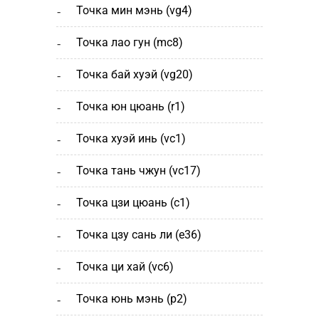
точка мин мэнь (vg4)
точка лао гун (mc8)
точка бай хуэй (vg20)
точка юн цюань (r1)
точка хуэй инь (vc1)
точка тань чжун (vc17)
точка цзи цюань (с1)
точка цзу сань ли (e36)
точка ци хай (vc6)
точка юнь мэнь (р2)