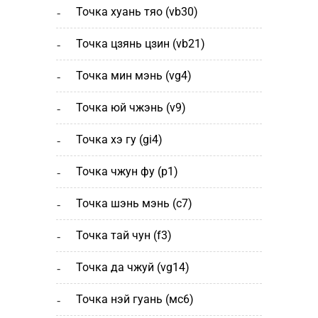
точка хуань тяо (vb30)
точка цзянь цзин (vb21)
точка мин мэнь (vg4)
точка юй чжэнь (v9)
точка хэ гу (gi4)
точка чжун фу (p1)
точка шэнь мэнь (с7)
точка тай чун (f3)
точка да чжуй (vg14)
точка нэй гуань (мс6)