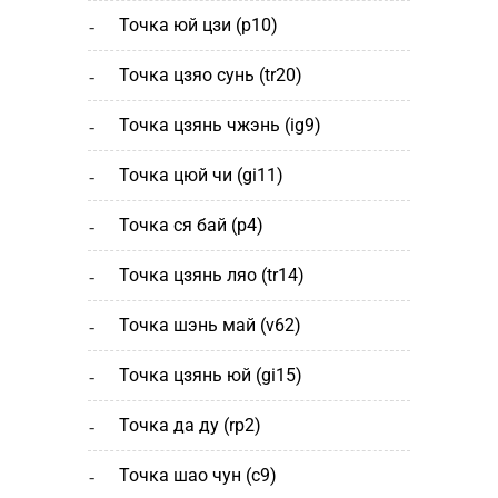
точка юй цзи (р10)
точка цзяо сунь (tr20)
точка цзянь чжэнь (ig9)
точка цюй чи (gi11)
точка ся бай (р4)
точка цзянь ляо (tr14)
точка шэнь май (v62)
точка цзянь юй (gi15)
точка да ду (rp2)
точка шао чун (с9)