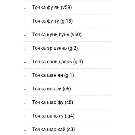
точка фу ян (v59)
точка фу ту (gi18)
точка кунь лунь (v60)
точка эр цзянь (gi2)
точка сань цзянь (gi3)
точка шан ян (gi1)
точка инь си (c6)
точка шао фу (c8)
точка вань гу (ig4)
точка шао хай (с3)