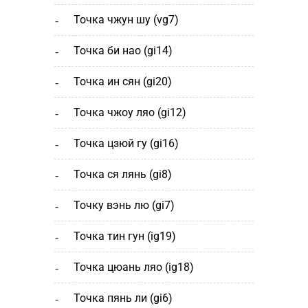
точка чжун шу (vg7)
точка би нао (gi14)
точка ин сян (gi20)
точка чжоу ляо (gi12)
точка цзюй гу (gi16)
точка ся лянь (gi8)
точку вэнь лю (gi7)
точка тин гун (ig19)
точка цюань ляо (ig18)
точка пянь ли (gi6)