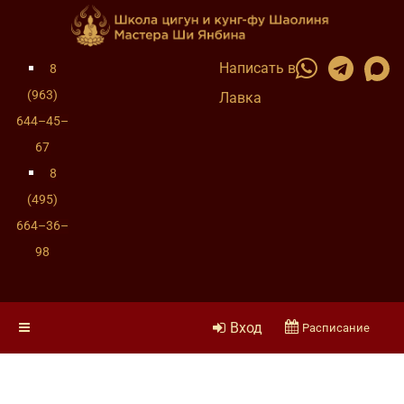
Написать в
8
(963)
Лавка
644–45–
67
8
(495)
664–36–
98
Вход
Расписание