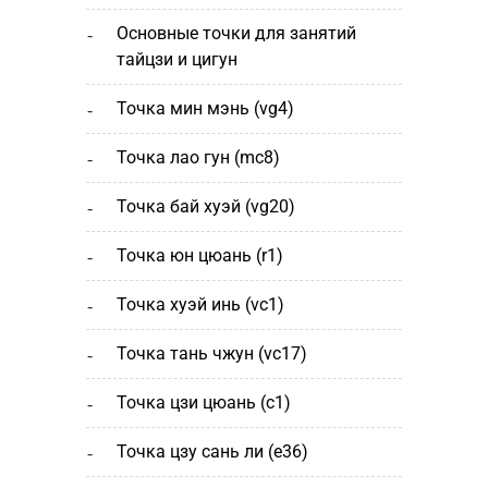
основные точки для занятий
тайцзи и цигун
точка мин мэнь (vg4)
точка лао гун (mc8)
точка бай хуэй (vg20)
точка юн цюань (r1)
точка хуэй инь (vc1)
точка тань чжун (vc17)
точка цзи цюань (с1)
точка цзу сань ли (e36)