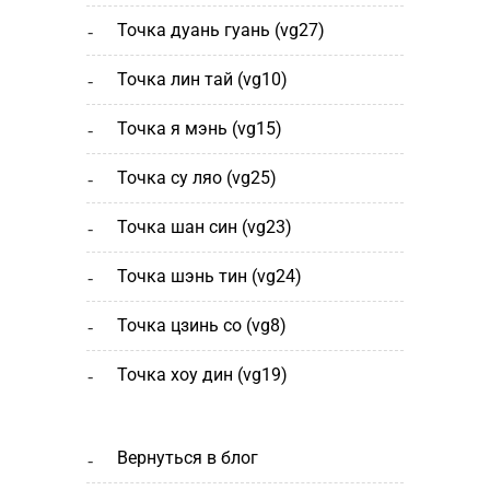
точка дуань гуань (vg27)
точка лин тай (vg10)
точка я мэнь (vg15)
точка су ляо (vg25)
точка шан cин (vg23)
точка шэнь тин (vg24)
точка цзинь со (vg8)
точка хоу дин (vg19)
вернуться в блог