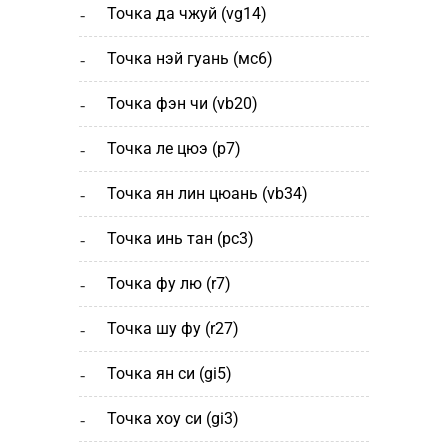
точка да чжуй (vg14)
точка нэй гуань (мс6)
точка фэн чи (vb20)
точка ле цюэ (р7)
точка ян лин цюань (vb34)
точка инь тан (рс3)
точка фу лю (r7)
точка шу фу (r27)
точка ян си (gi5)
точка хоу си (gi3)