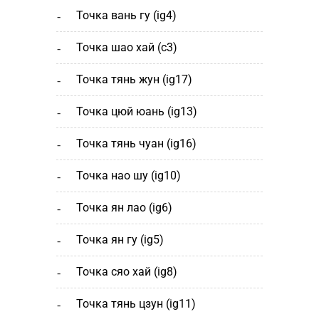
точка вань гу (ig4)
точка шао хай (с3)
точка тянь жун (ig17)
точка цюй юань (ig13)
точка тянь чуан (ig16)
точка нао шу (ig10)
точка ян лао (ig6)
точка ян гу (ig5)
точка сяо хай (ig8)
точка тянь цзун (ig11)