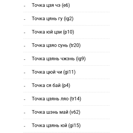
точка цзя чэ (е6)
точка цянь гу (ig2)
точка юй цзи (р10)
точка цзяо сунь (tr20)
точка цзянь чжэнь (ig9)
точка цюй чи (gi11)
точка ся бай (р4)
точка цзянь ляо (tr14)
точка шэнь май (v62)
точка цзянь юй (gi15)