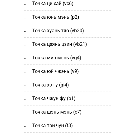
точка ци хай (vc6)
точка юнь мэнь (р2)
точка хуань тяо (vb30)
точка цзянь цзин (vb21)
точка мин мэнь (vg4)
точка юй чжэнь (v9)
точка хэ гу (gi4)
точка чжун фу (p1)
точка шэнь мэнь (с7)
точка тай чун (f3)