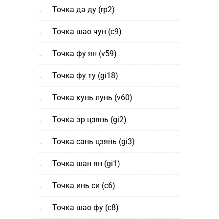
точка да ду (rp2)
точка шао чун (с9)
точка фу ян (v59)
точка фу ту (gi18)
точка кунь лунь (v60)
точка эр цзянь (gi2)
точка сань цзянь (gi3)
точка шан ян (gi1)
точка инь си (c6)
точка шао фу (c8)