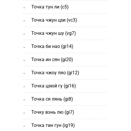
точка тун ли (c5)
точка чжун цзи (vc3)
точка чжун шу (vg7)
точка би нао (gi14)
точка ин сян (gi20)
точка чжоу ляо (gi12)
точка цзюй гу (gi16)
точка ся лянь (gi8)
точку вэнь лю (gi7)
точка тин гун (ig19)