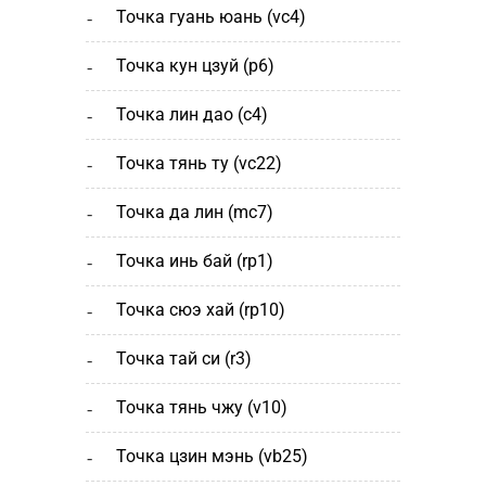
точка гуань юань (vc4)
точка кун цзуй (р6)
точка лин дао (c4)
точка тянь ту (vc22)
точка да лин (mc7)
точка инь бай (rp1)
точка сюэ хай (rp10)
точка тай си (r3)
точка тянь чжу (v10)
точка цзин мэнь (vb25)