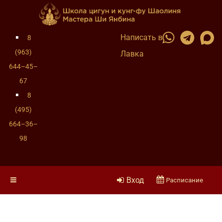
Написать в
8
(963)
Лавка
644–45–
67
8
(495)
664–36–
98
Вход
Расписание