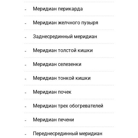
меридиан перикарда
меридиан желчного пузыря
заднесрединный меридиан
меридиан толстой кишки
меридиан селезенки
меридиан тонкой кишки
меридиан почек
меридиан трех обогревателей
меридиан печени
переднесрединный меридиан