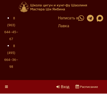
Написать в
8
(963)
Лавка
644–45–
67
8
(495)
664–36–
98
Вход
Расписание