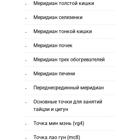
меридиан толстой кишки
меридиан селезенки
меридиан тонкой кишки
меридиан почек
меридиан трех обогревателей
меридиан печени
переднесрединный меридиан
основные точки для занятий
тайцзи и цигун
точка мин мэнь (vg4)
точка лао гун (mc8)