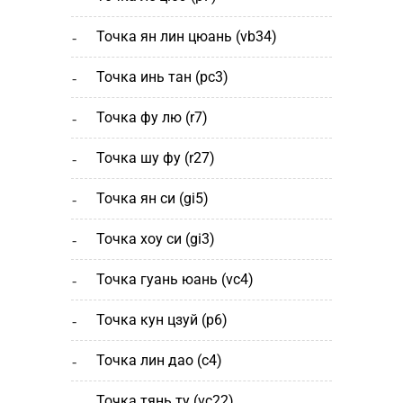
точка ян лин цюань (vb34)
точка инь тан (рс3)
точка фу лю (r7)
точка шу фу (r27)
точка ян си (gi5)
точка хоу си (gi3)
точка гуань юань (vc4)
точка кун цзуй (р6)
точка лин дао (c4)
точка тянь ту (vc22)