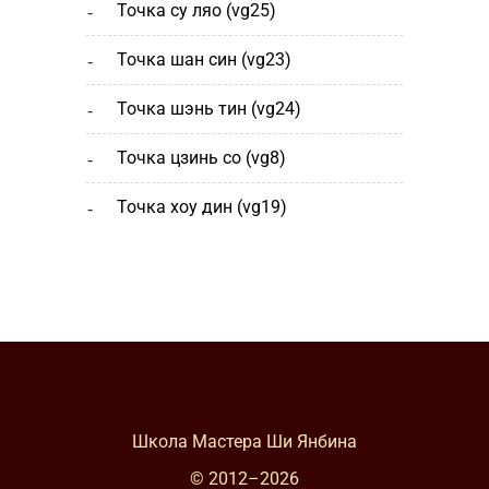
точка су ляо (vg25)
точка шан cин (vg23)
точка шэнь тин (vg24)
точка цзинь со (vg8)
точка хоу дин (vg19)
Школа Мастера Ши Янбина
© 2012–
2026