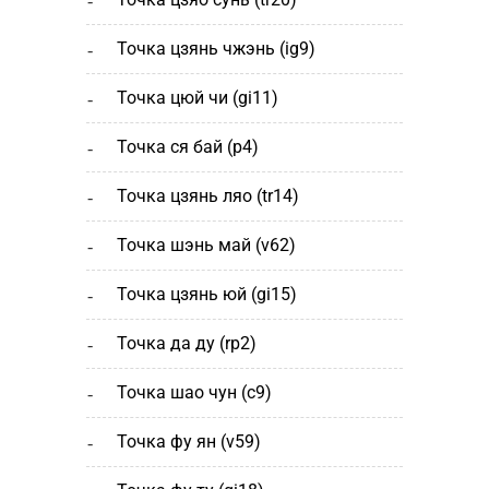
точка цзянь чжэнь (ig9)
точка цюй чи (gi11)
точка ся бай (р4)
точка цзянь ляо (tr14)
точка шэнь май (v62)
точка цзянь юй (gi15)
точка да ду (rp2)
точка шао чун (с9)
точка фу ян (v59)