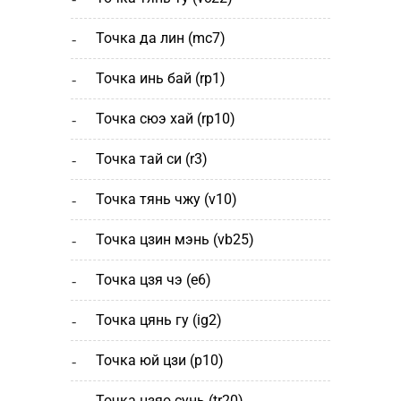
точка да лин (mc7)
точка инь бай (rp1)
точка сюэ хай (rp10)
точка тай си (r3)
точка тянь чжу (v10)
точка цзин мэнь (vb25)
точка цзя чэ (е6)
точка цянь гу (ig2)
точка юй цзи (р10)
точка цзяо сунь (tr20)