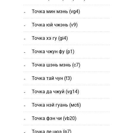
точка мин мэнь (vg4)
точка юй чжэнь (v9)
точка хэ гу (gi4)
точка чжун фу (p1)
точка шэнь мэнь (с7)
точка тай чун (f3)
точка да чжуй (vg14)
точка нэй гуань (мс6)
точка фэн чи (vb20)
точка ле цюэ (р7)