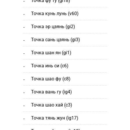
точка фу ту (gi18)
точка кунь лунь (v60)
точка эр цзянь (gi2)
точка сань цзянь (gi3)
точка шан ян (gi1)
точка инь си (c6)
точка шао фу (c8)
точка вань гу (ig4)
точка шао хай (с3)
точка тянь жун (ig17)