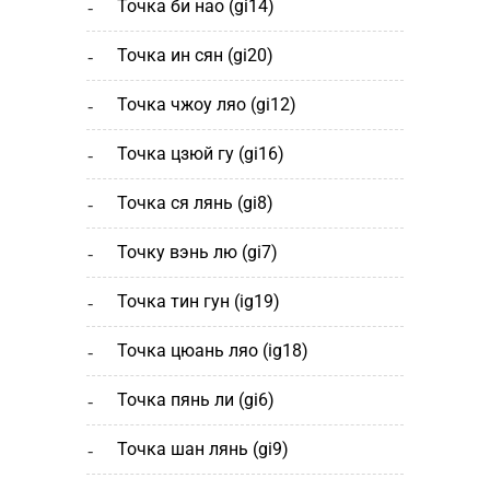
точка би нао (gi14)
точка ин сян (gi20)
точка чжоу ляо (gi12)
точка цзюй гу (gi16)
точка ся лянь (gi8)
точку вэнь лю (gi7)
точка тин гун (ig19)
точка цюань ляо (ig18)
точка пянь ли (gi6)
точка шан лянь (gi9)