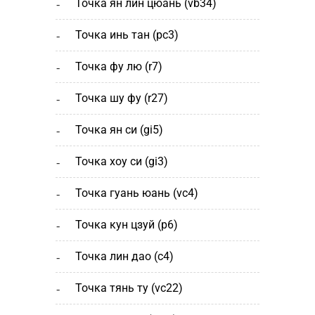
точка ян лин цюань (vb34)
точка инь тан (рс3)
точка фу лю (r7)
точка шу фу (r27)
точка ян си (gi5)
точка хоу си (gi3)
точка гуань юань (vc4)
точка кун цзуй (р6)
точка лин дао (c4)
точка тянь ту (vc22)