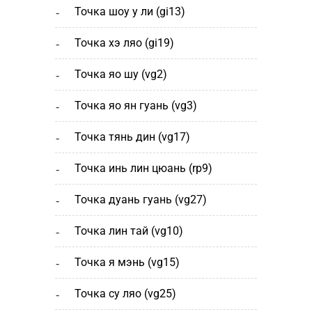
точка шоу у ли (gi13)
точка хэ ляо (gi19)
точка яо шу (vg2)
точка яо ян гуань (vg3)
точка тянь дин (vg17)
точка инь лин цюань (rp9)
точка дуань гуань (vg27)
точка лин тай (vg10)
точка я мэнь (vg15)
точка су ляо (vg25)