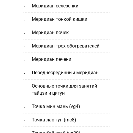
меридиан селезенки
меридиан тонкой кишки
меридиан почек
меридиан трех обогревателей
меридиан печени
переднесрединный меридиан
основные точки для занятий
тайцзи и цигун
точка мин мэнь (vg4)
точка лао гун (mc8)