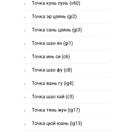
точка кунь лунь (v60)
точка эр цзянь (gi2)
точка сань цзянь (gi3)
точка шан ян (gi1)
точка инь си (c6)
точка шао фу (c8)
точка вань гу (ig4)
точка шао хай (с3)
точка тянь жун (ig17)
точка цюй юань (ig13)