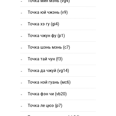
точка мин мэнь (vg4)
точка юй чжэнь (v9)
точка хэ гу (gi4)
точка чжун фу (p1)
точка шэнь мэнь (с7)
точка тай чун (f3)
точка да чжуй (vg14)
точка нэй гуань (мс6)
точка фэн чи (vb20)
точка ле цюэ (р7)