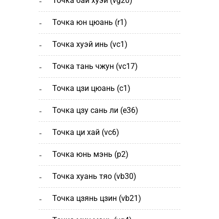
точка бай хуэй (vg20)
точка юн цюань (r1)
точка хуэй инь (vc1)
точка тань чжун (vc17)
точка цзи цюань (с1)
точка цзу сань ли (e36)
точка ци хай (vc6)
точка юнь мэнь (р2)
точка хуань тяо (vb30)
точка цзянь цзин (vb21)