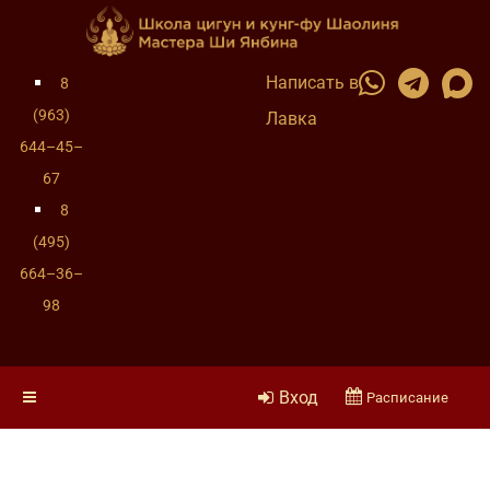
Написать в
8
(963)
Лавка
644–45–
67
8
(495)
664–36–
98
Вход
Расписание