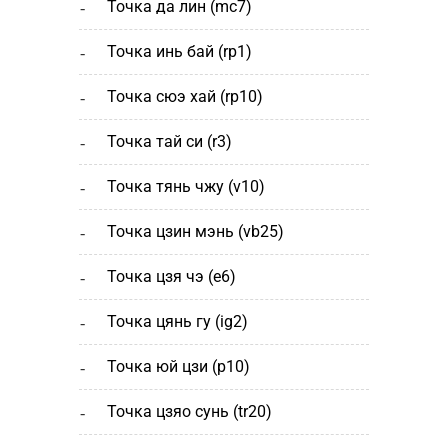
точка да лин (mc7)
точка инь бай (rp1)
точка сюэ хай (rp10)
точка тай си (r3)
точка тянь чжу (v10)
точка цзин мэнь (vb25)
точка цзя чэ (е6)
точка цянь гу (ig2)
точка юй цзи (р10)
точка цзяо сунь (tr20)