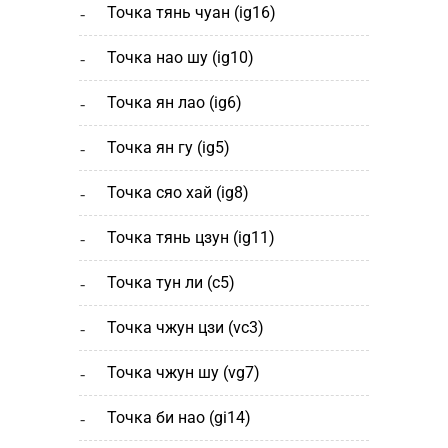
точка тянь чуан (ig16)
точка нао шу (ig10)
точка ян лао (ig6)
точка ян гу (ig5)
точка сяо хай (ig8)
точка тянь цзун (ig11)
точка тун ли (c5)
точка чжун цзи (vc3)
точка чжун шу (vg7)
точка би нао (gi14)