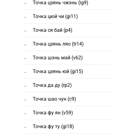
точка цзянь чжэнь (ig9)
точка цюй чи (gi11)
точка ся бай (р4)
точка цзянь ляо (tr14)
точка шэнь май (v62)
точка цзянь юй (gi15)
точка да ду (rp2)
точка шао чун (с9)
точка фу ян (v59)
точка фу ту (gi18)