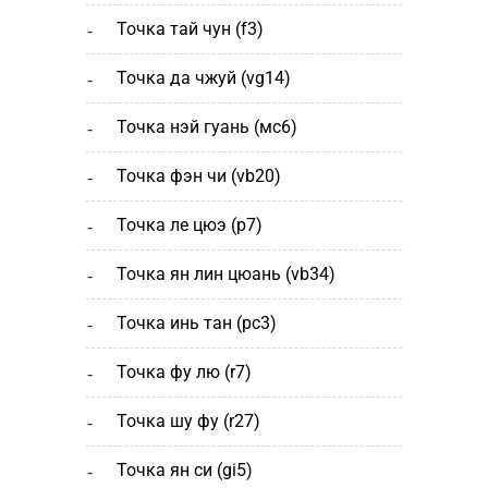
точка тай чун (f3)
точка да чжуй (vg14)
точка нэй гуань (мс6)
точка фэн чи (vb20)
точка ле цюэ (р7)
точка ян лин цюань (vb34)
точка инь тан (рс3)
точка фу лю (r7)
точка шу фу (r27)
точка ян си (gi5)