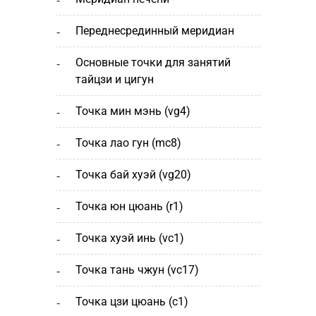
переднесрединный меридиан
основные точки для занятий
тайцзи и цигун
точка мин мэнь (vg4)
точка лао гун (mc8)
точка бай хуэй (vg20)
точка юн цюань (r1)
точка хуэй инь (vc1)
точка тань чжун (vc17)
точка цзи цюань (с1)