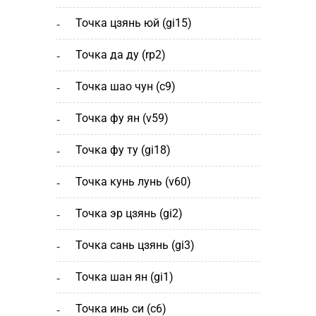
точка цзянь юй (gi15)
точка да ду (rp2)
точка шао чун (с9)
точка фу ян (v59)
точка фу ту (gi18)
точка кунь лунь (v60)
точка эр цзянь (gi2)
точка сань цзянь (gi3)
точка шан ян (gi1)
точка инь си (c6)