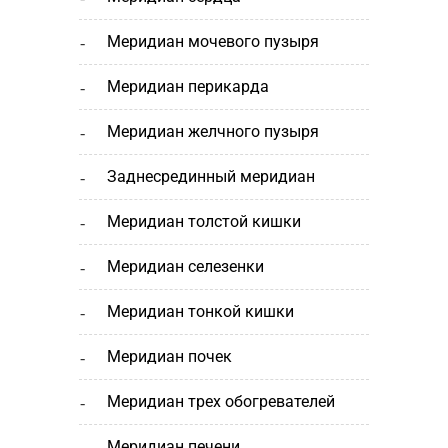
меридиан мочевого пузыря
меридиан перикарда
меридиан желчного пузыря
заднесрединный меридиан
меридиан толстой кишки
меридиан селезенки
меридиан тонкой кишки
меридиан почек
меридиан трех обогревателей
меридиан печени