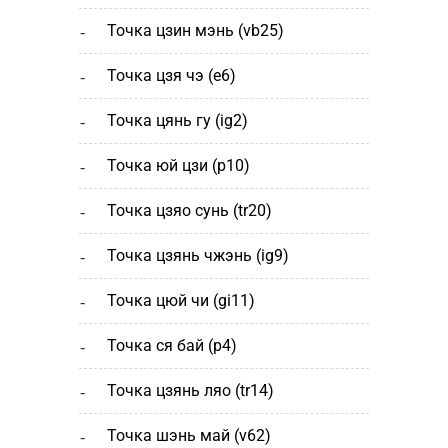
точка цзин мэнь (vb25)
точка цзя чэ (е6)
точка цянь гу (ig2)
точка юй цзи (р10)
точка цзяо сунь (tr20)
точка цзянь чжэнь (ig9)
точка цюй чи (gi11)
точка ся бай (р4)
точка цзянь ляо (tr14)
точка шэнь май (v62)