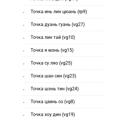
точка инь лин цюань (rp9)
точка дуань гуань (vg27)
точка лин тай (vg10)
точка я мэнь (vg15)
точка су ляо (vg25)
точка шан cин (vg23)
точка шэнь тин (vg24)
точка цзинь со (vg8)
точка хоу дин (vg19)