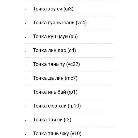
точка хоу си (gi3)
точка гуань юань (vc4)
точка кун цзуй (р6)
точка лин дао (c4)
точка тянь ту (vc22)
точка да лин (mc7)
точка инь бай (rp1)
точка сюэ хай (rp10)
точка тай си (r3)
точка тянь чжу (v10)