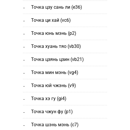
точка цзу сань ли (e36)
точка ци хай (vc6)
точка юнь мэнь (р2)
точка хуань тяо (vb30)
точка цзянь цзин (vb21)
точка мин мэнь (vg4)
точка юй чжэнь (v9)
точка хэ гу (gi4)
точка чжун фу (p1)
точка шэнь мэнь (с7)