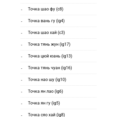
точка шао фу (c8)
точка вань гу (ig4)
точка шао хай (с3)
точка тянь жун (ig17)
точка цюй юань (ig13)
точка тянь чуан (ig16)
точка нао шу (ig10)
точка ян лао (ig6)
точка ян гу (ig5)
точка сяо хай (ig8)