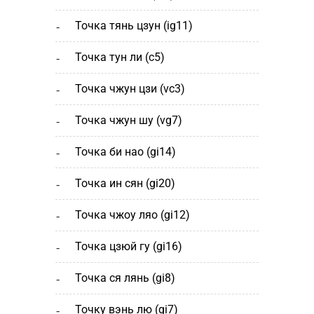
точка тянь цзун (ig11)
точка тун ли (c5)
точка чжун цзи (vc3)
точка чжун шу (vg7)
точка би нао (gi14)
точка ин сян (gi20)
точка чжоу ляо (gi12)
точка цзюй гу (gi16)
точка ся лянь (gi8)
точку вэнь лю (gi7)