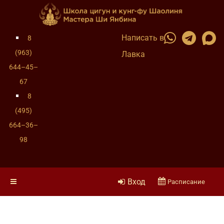
Написать в
8
(963)
Лавка
644–45–
67
8
(495)
664–36–
98
Вход
Расписание