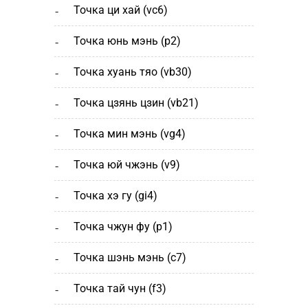
точка ци хай (vc6)
точка юнь мэнь (р2)
точка хуань тяо (vb30)
точка цзянь цзин (vb21)
точка мин мэнь (vg4)
точка юй чжэнь (v9)
точка хэ гу (gi4)
точка чжун фу (p1)
точка шэнь мэнь (с7)
точка тай чун (f3)