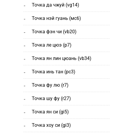
точка да чжуй (vg14)
точка нэй гуань (мс6)
точка фэн чи (vb20)
точка ле цюэ (р7)
точка ян лин цюань (vb34)
точка инь тан (рс3)
точка фу лю (r7)
точка шу фу (r27)
точка ян си (gi5)
точка хоу си (gi3)