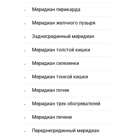
меридиан перикарда
меридиан желчного пузыря
заднесрединный меридиан
меридиан толстой кишки
меридиан селезенки
меридиан тонкой кишки
меридиан почек
меридиан трех обогревателей
меридиан печени
переднесрединный меридиан