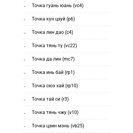
точка гуань юань (vc4)
точка кун цзуй (р6)
точка лин дао (c4)
точка тянь ту (vc22)
точка да лин (mc7)
точка инь бай (rp1)
точка сюэ хай (rp10)
точка тай си (r3)
точка тянь чжу (v10)
точка цзин мэнь (vb25)