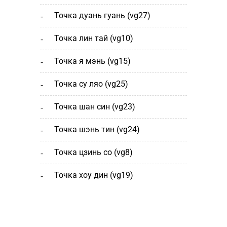
точка дуань гуань (vg27)
точка лин тай (vg10)
точка я мэнь (vg15)
точка су ляо (vg25)
точка шан cин (vg23)
точка шэнь тин (vg24)
точка цзинь со (vg8)
точка хоу дин (vg19)