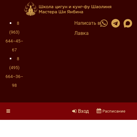
Написать в
8
(963)
Лавка
644–45–
67
8
(495)
664–36–
98
Вход
Расписание