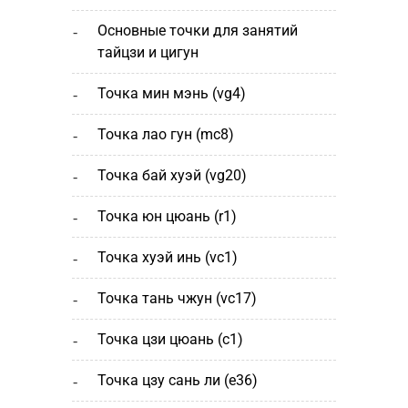
основные точки для занятий
тайцзи и цигун
точка мин мэнь (vg4)
точка лао гун (mc8)
точка бай хуэй (vg20)
точка юн цюань (r1)
точка хуэй инь (vc1)
точка тань чжун (vc17)
точка цзи цюань (с1)
точка цзу сань ли (e36)