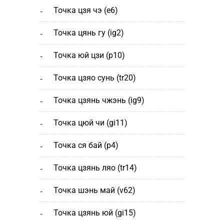
точка цзя чэ (е6)
точка цянь гу (ig2)
точка юй цзи (р10)
точка цзяо сунь (tr20)
точка цзянь чжэнь (ig9)
точка цюй чи (gi11)
точка ся бай (р4)
точка цзянь ляо (tr14)
точка шэнь май (v62)
точка цзянь юй (gi15)