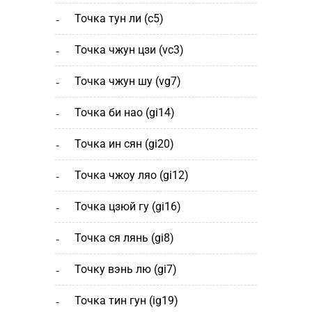
точка тун ли (c5)
точка чжун цзи (vc3)
точка чжун шу (vg7)
точка би нао (gi14)
точка ин сян (gi20)
точка чжоу ляо (gi12)
точка цзюй гу (gi16)
точка ся лянь (gi8)
точку вэнь лю (gi7)
точка тин гун (ig19)