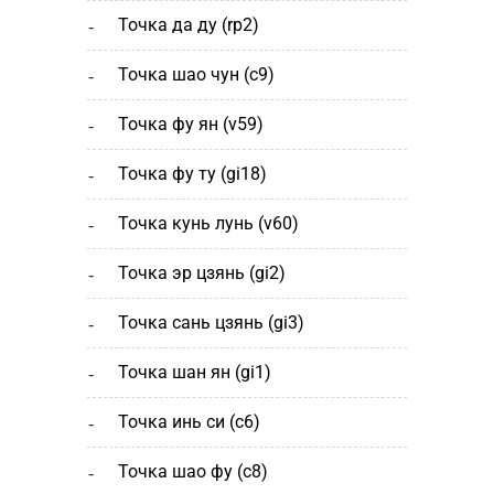
точка да ду (rp2)
точка шао чун (с9)
точка фу ян (v59)
точка фу ту (gi18)
точка кунь лунь (v60)
точка эр цзянь (gi2)
точка сань цзянь (gi3)
точка шан ян (gi1)
точка инь си (c6)
точка шао фу (c8)