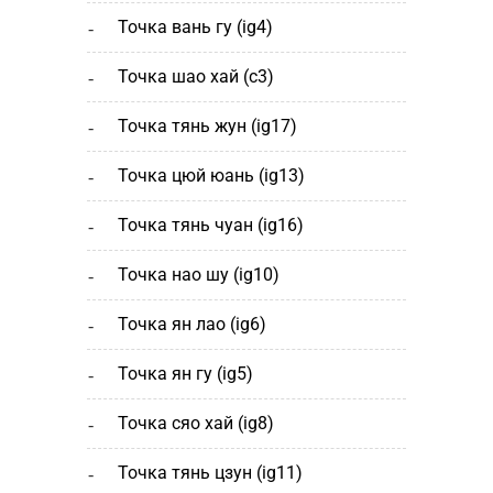
точка вань гу (ig4)
точка шао хай (с3)
точка тянь жун (ig17)
точка цюй юань (ig13)
точка тянь чуан (ig16)
точка нао шу (ig10)
точка ян лао (ig6)
точка ян гу (ig5)
точка сяо хай (ig8)
точка тянь цзун (ig11)