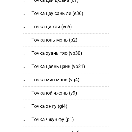
точка цзи цюань (с1)
точка цзу сань ли (e36)
точка ци хай (vc6)
точка юнь мэнь (р2)
точка хуань тяо (vb30)
точка цзянь цзин (vb21)
точка мин мэнь (vg4)
точка юй чжэнь (v9)
точка хэ гу (gi4)
точка чжун фу (p1)