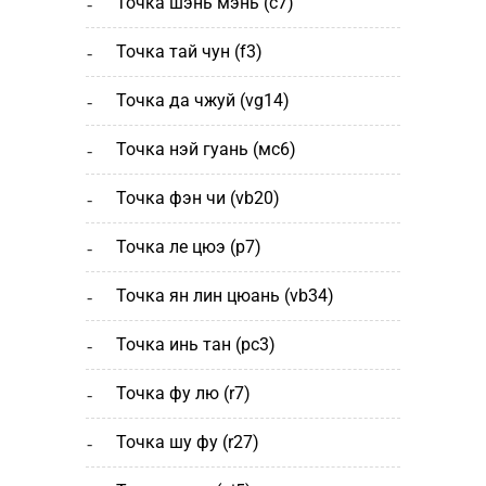
точка шэнь мэнь (с7)
точка тай чун (f3)
точка да чжуй (vg14)
точка нэй гуань (мс6)
точка фэн чи (vb20)
точка ле цюэ (р7)
точка ян лин цюань (vb34)
точка инь тан (рс3)
точка фу лю (r7)
точка шу фу (r27)