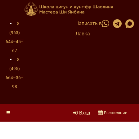
Написать в
8
(963)
Лавка
644–45–
67
8
(495)
664–36–
98
Вход
Расписание