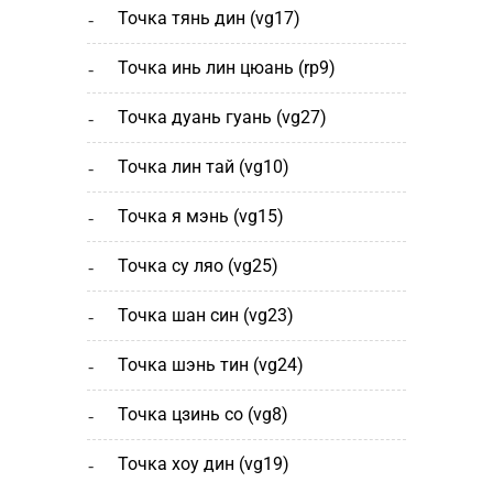
точка тянь дин (vg17)
точка инь лин цюань (rp9)
точка дуань гуань (vg27)
точка лин тай (vg10)
точка я мэнь (vg15)
точка су ляо (vg25)
точка шан cин (vg23)
точка шэнь тин (vg24)
точка цзинь со (vg8)
точка хоу дин (vg19)