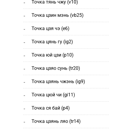
точка тянь чжу (v10)
точка цзин мэнь (vb25)
точка цзя чэ (е6)
точка цянь гу (ig2)
точка юй цзи (р10)
точка цзяо сунь (tr20)
точка цзянь чжэнь (ig9)
точка цюй чи (gi11)
точка ся бай (р4)
точка цзянь ляо (tr14)