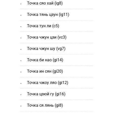
точка сяо хай (ig8)
точка тянь цзун (ig11)
точка тун ли (c5)
точка чжун цзи (vc3)
точка чжун шу (vg7)
точка би нао (gi14)
точка ин сян (gi20)
точка чжоу ляо (gi12)
точка цзюй гу (gi16)
точка ся лянь (gi8)