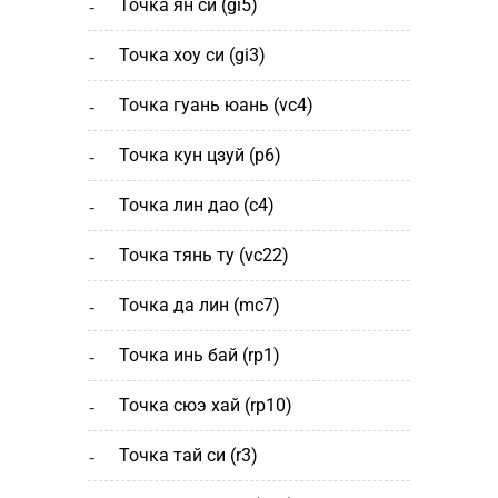
точка ян си (gi5)
точка хоу си (gi3)
точка гуань юань (vc4)
точка кун цзуй (р6)
точка лин дао (c4)
точка тянь ту (vc22)
точка да лин (mc7)
точка инь бай (rp1)
точка сюэ хай (rp10)
точка тай си (r3)