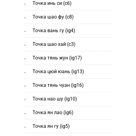
точка инь си (c6)
точка шао фу (c8)
точка вань гу (ig4)
точка шао хай (с3)
точка тянь жун (ig17)
точка цюй юань (ig13)
точка тянь чуан (ig16)
точка нао шу (ig10)
точка ян лао (ig6)
точка ян гу (ig5)