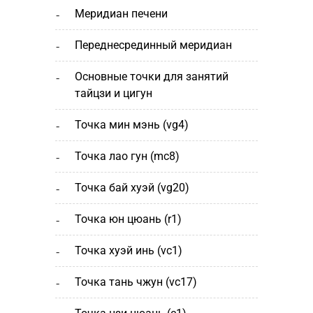
меридиан печени
переднесрединный меридиан
основные точки для занятий
тайцзи и цигун
точка мин мэнь (vg4)
точка лао гун (mc8)
точка бай хуэй (vg20)
точка юн цюань (r1)
точка хуэй инь (vc1)
точка тань чжун (vc17)